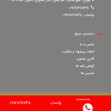
تهران ، شهر قدس ، سر چمن ، کنار رستوران خاتون ، پلاک 110
09128611748
واتساپ:
09128611748
دسترسی سریع
تماس با ما
انتقاد، پیشنهاد و شکایت
گالری تصاویر
گواهی نامه ها
تندیس ها
*******
واتساپ
09128611748
کلیه حقوق برای کارولیزر محفوظ است | طراحی و پیاده سازی :
مهیانت شمال